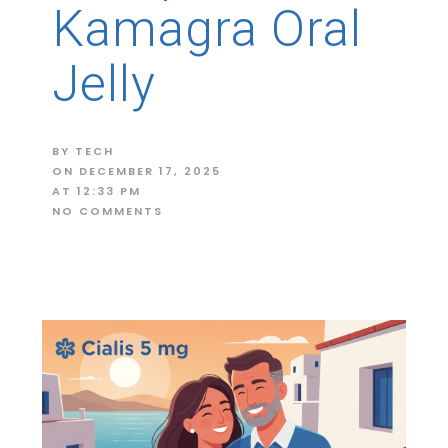
Kamagra Oral
Jelly
BY
TECH
ON
DECEMBER 17, 2025
AT
12:33 PM
NO COMMENTS